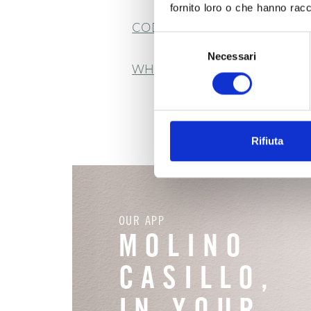
fornito loro o che hanno racco
CODICE ETICO
Selezione
Necessari
del
WHISTLEBLOWING
consenso
Rifiuta
OUR APP
MOLINO
CASILLO,