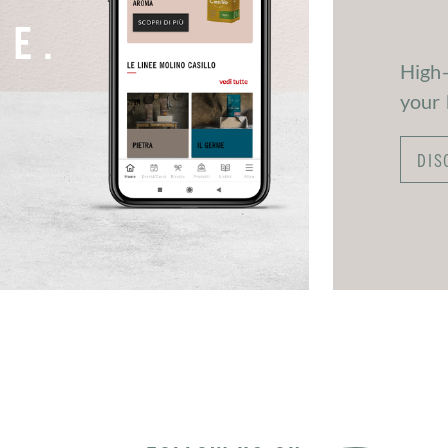
NE.
High-
your
DIS