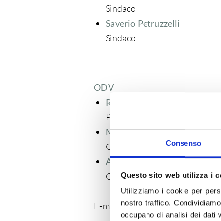
Sindaco
Saverio Petruzzelli
Sindaco
ODV
Rossana Vitone
Presidente OdV
Michelangelo Pascale
Consenso
Componente OdV
Alessandro Perago
Componente OdV
Questo sito web utilizza i c
Utilizziamo i cookie per pers
nostro traffico. Condividiamo 
E-mail: odv.molinocasillo@casillo
occupano di analisi dei dati 