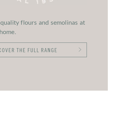
quality flours and semolinas at
 home.
COVER THE FULL RANGE